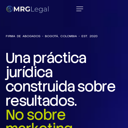
FIRMA
DE
ABOGADOS
-
BOGOTÁ,
COLOMBIA
-
EST.
2020
U
n
a
p
r
á
c
t
i
c
a
j
u
r
í
d
i
c
a
c
o
n
s
t
r
u
i
d
a
s
o
b
r
e
r
e
s
u
l
t
a
d
o
s
.
N
o
s
o
b
r
e