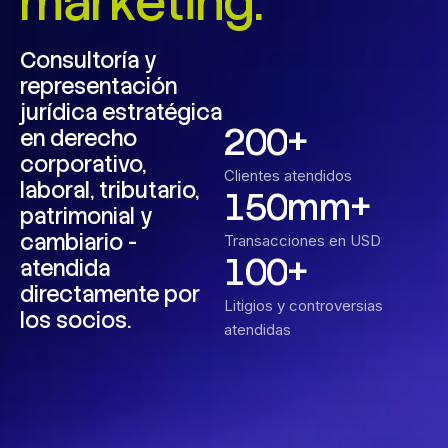
m
a
r
k
e
t
i
n
g
.
Consultoría
y
representación
jurídica
estratégica
2
0
0
+
en
derecho
corporativo,
Clientes atendidos
laboral,
tributario,
1
5
0
mm+
patrimonial
y
cambiario
-
Transacciones en USD
1
0
0
+
atendida
directamente
por
Litigios y controversias
los
socios.
atendidas